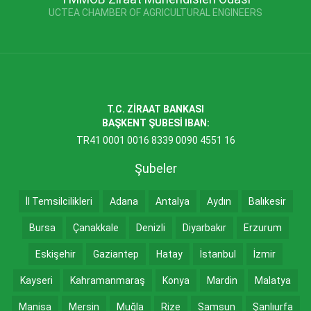
UCTEA CHAMBER OF AGRICULTURAL ENGINEERS
T.C. ZİRAAT BANKASI
BAŞKENT ŞUBESİ IBAN:
TR41 0001 0016 8339 0090 4551 16
Şubeler
İl Temsilcilikleri
Adana
Antalya
Aydın
Balıkesir
Bursa
Çanakkale
Denizli
Diyarbakır
Erzurum
Eskişehir
Gaziantep
Hatay
İstanbul
İzmir
Kayseri
Kahramanmaraş
Konya
Mardin
Malatya
Manisa
Mersin
Muğla
Rize
Samsun
Şanlıurfa