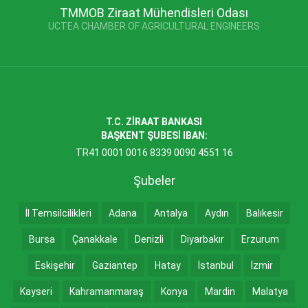
TMMOB Ziraat Mühendisleri Odası
UCTEA CHAMBER OF AGRICULTURAL ENGINEERS
T.C. ZİRAAT BANKASI
BAŞKENT ŞUBESİ IBAN:
TR41 0001 0016 8339 0090 4551 16
Şubeler
İl Temsilcilikleri
Adana
Antalya
Aydın
Balıkesir
Bursa
Çanakkale
Denizli
Diyarbakır
Erzurum
Eskişehir
Gaziantep
Hatay
İstanbul
İzmir
Kayseri
Kahramanmaraş
Konya
Mardin
Malatya