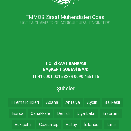
TMMOB Ziraat Mühendisleri Odası
UCTEA CHAMBER OF AGRICULTURAL ENGINEERS
T.C. ZİRAAT BANKASI
BAŞKENT ŞUBESİ IBAN:
TR41 0001 0016 8339 0090 4551 16
Şubeler
İl Temsilcilikleri
Adana
Antalya
Aydın
Balıkesir
Bursa
Çanakkale
Denizli
Diyarbakır
Erzurum
Eskişehir
Gaziantep
Hatay
İstanbul
İzmir