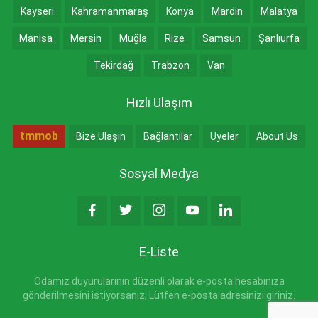
Kayseri
Kahramanmaraş
Konya
Mardin
Malatya
Manisa
Mersin
Muğla
Rize
Samsun
Şanlıurfa
Tekirdağ
Trabzon
Van
Hızlı Ulaşım
tmmob
Bize Ulaşın
Bağlantılar
Üyeler
About Us
Sosyal Medya
E-Liste
Odamız duyurularının düzenli olarak e-posta hesabınıza
gönderilmesini istiyorsanız; Lütfen e-posta adresinizi giriniz.