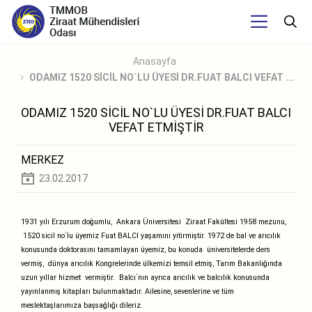
Anasayfa
ODAMIZ 1520 SİCİL NO`LU ÜYESİ DR.FUAT BALCI VEFAT ...
ODAMIZ 1520 SİCİL NO`LU ÜYESİ DR.FUAT BALCI
VEFAT ETMİŞTİR
MERKEZ
23.02.2017
1931 yılı Erzurum doğumlu,
Ankara Üniversitesi
Ziraat Fakültesi 1958 mezunu,
1520 sicil no`lu üyemiz Fuat BALCI yaşamını yitirmiştir. 1972 de bal ve arıcılık
konusunda doktorasını tamamlayan üyemiz, bu konuda
üniversitelerde ders
vermiş,
dünya arıcılık Kongrelerinde ülkemizi temsil etmiş, Tarım Bakanlığında
uzun yıllar hizmet
vermiştir.
Balcı`nın ayrıca arıcılık ve balcılık konusunda
yayınlanmış kitapları bulunmaktadır. Ailesine, sevenlerine ve tüm
meslektaşlarımıza başsağlığı dileriz.