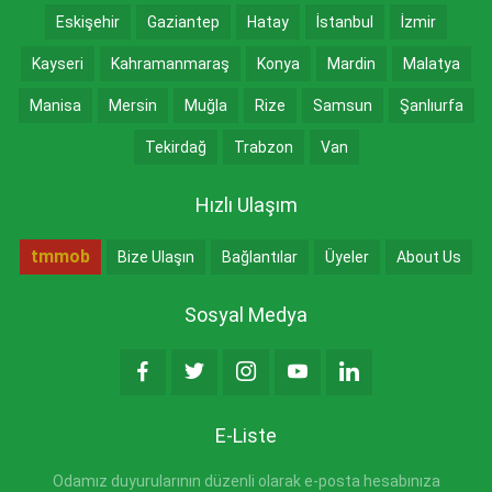
Eskişehir
Gaziantep
Hatay
İstanbul
İzmir
Kayseri
Kahramanmaraş
Konya
Mardin
Malatya
Manisa
Mersin
Muğla
Rize
Samsun
Şanlıurfa
Tekirdağ
Trabzon
Van
Hızlı Ulaşım
tmmob
Bize Ulaşın
Bağlantılar
Üyeler
About Us
Sosyal Medya
E-Liste
Odamız duyurularının düzenli olarak e-posta hesabınıza