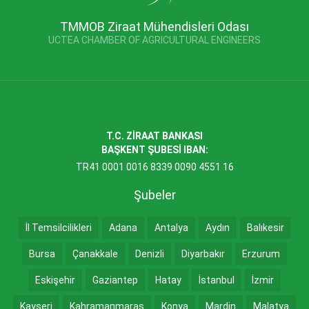
TMMOB Ziraat Mühendisleri Odası
UCTEA CHAMBER OF AGRICULTURAL ENGINEERS
T.C. ZİRAAT BANKASI
BAŞKENT ŞUBESİ IBAN:
TR41 0001 0016 8339 0090 4551 16
Şubeler
İl Temsilcilikleri
Adana
Antalya
Aydın
Balıkesir
Bursa
Çanakkale
Denizli
Diyarbakır
Erzurum
Eskişehir
Gaziantep
Hatay
İstanbul
İzmir
Kayseri
Kahramanmaraş
Konya
Mardin
Malatya