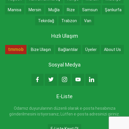
Manisa
Mersin
Muğla
Rize
Samsun
Şanlıurfa
Tekirdağ
Trabzon
Van
Hızlı Ulaşım
tmmob
Bize Ulaşın
Bağlantılar
Üyeler
About Us
Sosyal Medya
E-Liste
Odamız duyurularının düzenli olarak e-posta hesabınıza
gönderilmesini istiyorsanız; Lütfen e-posta adresinizi giriniz.
E-Liste Kayıt Ol