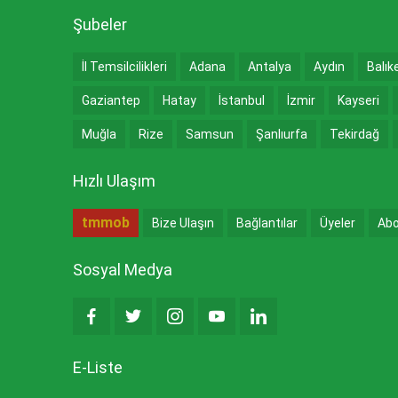
Şubeler
İl Temsilcilikleri
Adana
Antalya
Aydın
Balık
Gaziantep
Hatay
İstanbul
İzmir
Kayseri
Muğla
Rize
Samsun
Şanlıurfa
Tekirdağ
Hızlı Ulaşım
tmmob
Bize Ulaşın
Bağlantılar
Üyeler
Abo
Sosyal Medya
E-Liste