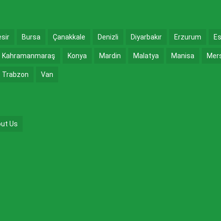
esir
Bursa
Çanakkale
Denizli
Diyarbakır
Erzurum
Es
Kahramanmaraş
Konya
Mardin
Malatya
Manisa
Mer
Trabzon
Van
ut Us