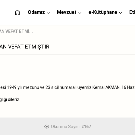
Odamız
Mevzuat
e-Kütüphane
Et
N VEFAT ETMİ...
MAN VEFAT ETMİŞTİR
esi 1949 yılı mezunu ve 23 sicil numaralı üyemiz Kemal AKMAN, 16 Hazir
ğı dileriz.
Okunma Sayısı:
2167