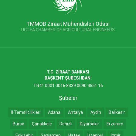
TMMOB Ziraat Mühendisleri Odası
UCTEA CHAMBER OF AGRICULTURAL ENGINEERS
T.C. ZİRAAT BANKASI
BAŞKENT ŞUBESİ IBAN:
TR41 0001 0016 8339 0090 4551 16
Şubeler
İl Temsilcilikleri
Adana
Antalya
Aydın
Balıkesir
Bursa
Çanakkale
Denizli
Diyarbakır
Erzurum
Eskişehir
Gaziantep
Hatay
İstanbul
İzmir