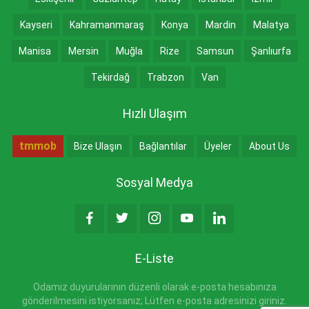
Kayseri
Kahramanmaraş
Konya
Mardin
Malatya
Manisa
Mersin
Muğla
Rize
Samsun
Şanlıurfa
Tekirdağ
Trabzon
Van
Hızlı Ulaşım
tmmob
Bize Ulaşın
Bağlantılar
Üyeler
About Us
Sosyal Medya
E-Liste
Odamız duyurularının düzenli olarak e-posta hesabınıza
gönderilmesini istiyorsanız; Lütfen e-posta adresinizi giriniz.