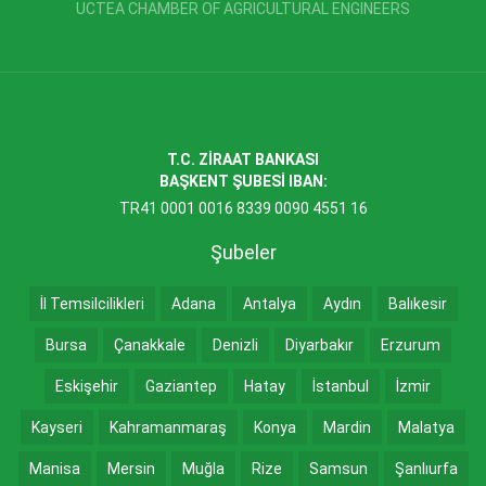
UCTEA CHAMBER OF AGRICULTURAL ENGINEERS
T.C. ZİRAAT BANKASI
BAŞKENT ŞUBESİ IBAN:
TR41 0001 0016 8339 0090 4551 16
Şubeler
İl Temsilcilikleri
Adana
Antalya
Aydın
Balıkesir
Bursa
Çanakkale
Denizli
Diyarbakır
Erzurum
Eskişehir
Gaziantep
Hatay
İstanbul
İzmir
Kayseri
Kahramanmaraş
Konya
Mardin
Malatya
Manisa
Mersin
Muğla
Rize
Samsun
Şanlıurfa