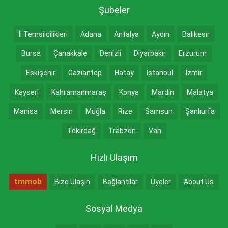
Şubeler
İl Temsilcilikleri
Adana
Antalya
Aydın
Balıkesir
Bursa
Çanakkale
Denizli
Diyarbakır
Erzurum
Eskişehir
Gaziantep
Hatay
İstanbul
İzmir
Kayseri
Kahramanmaraş
Konya
Mardin
Malatya
Manisa
Mersin
Muğla
Rize
Samsun
Şanlıurfa
Tekirdağ
Trabzon
Van
Hızlı Ulaşım
tmmob
Bize Ulaşın
Bağlantılar
Üyeler
About Us
Sosyal Medya