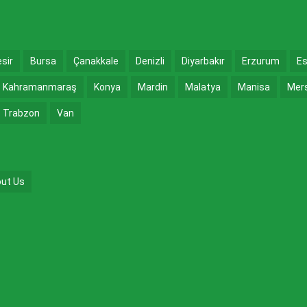
esir
Bursa
Çanakkale
Denizli
Diyarbakır
Erzurum
Es
Kahramanmaraş
Konya
Mardin
Malatya
Manisa
Mer
Trabzon
Van
ut Us