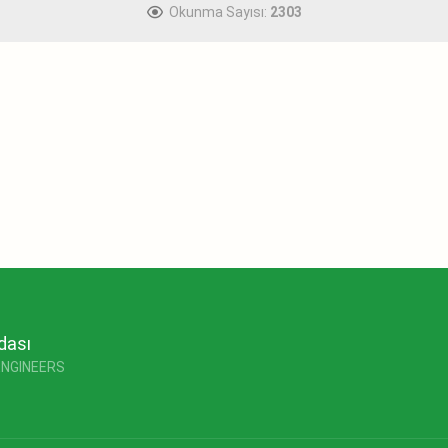
Okunma Sayısı:
2303
dası
ENGINEERS