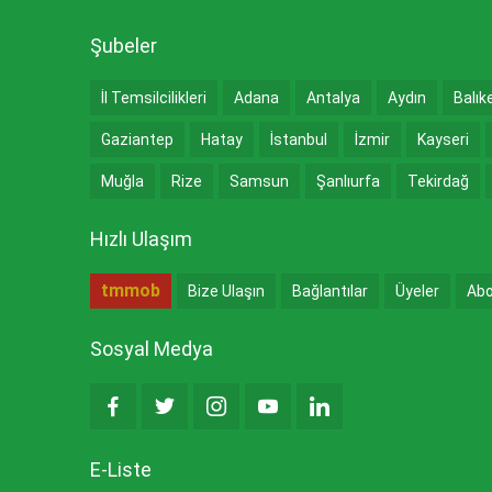
Şubeler
İl Temsilcilikleri
Adana
Antalya
Aydın
Balık
Gaziantep
Hatay
İstanbul
İzmir
Kayseri
Muğla
Rize
Samsun
Şanlıurfa
Tekirdağ
Hızlı Ulaşım
tmmob
Bize Ulaşın
Bağlantılar
Üyeler
Abo
Sosyal Medya
E-Liste