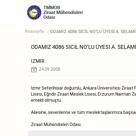
Anasayfa
ODAMIZ 4086 SİCİL NO'LU ÜYESİ A. SELAMİ
ODAMIZ 4086 SİCİL NO'LU ÜYESİ A. SELA
İZMİR
24.09.2008
İzmir Seferihisar doğumlu, Ankara Üniversitesi Ziraat 
Lisesi, Eğridir Ziraat Meslek Lisesi, Erzurum Narman Z
emekli olmuştu.
Ailesine, sevenlerine ve tüm meslektaşlarımıza başsağlı
Ziraat Mühendisleri Odası