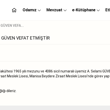
Odamız
Mevzuat
e-Kütüphane
Et
 GÜVEN VEFA...
Mİ GÜVEN VEFAT ETMİŞTİR
Fakültesi 1965 yılı mezunu ve 4086 sicil numaralı üyemiz A. Selami GÜV
iraat Meslek Lisesi, Manisa Beydere Ziraat Meslek Lisesi‘nde görev yap
ğı dileriz.