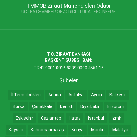
TMMOB Ziraat Mühendisleri Odası
UCTEA CHAMBER OF AGRICULTURAL ENGINEERS
T.C. ZİRAAT BANKASI
BAŞKENT ŞUBESİ IBAN:
TR41 0001 0016 8339 0090 4551 16
Şubeler
İl Temsilcilikleri
Adana
Antalya
Aydın
Balıkesir
Bursa
Çanakkale
Denizli
Diyarbakır
Erzurum
Eskişehir
Gaziantep
Hatay
İstanbul
İzmir
Kayseri
Kahramanmaraş
Konya
Mardin
Malatya