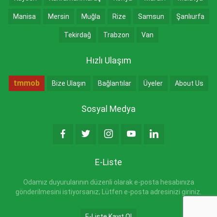
Manisa
Mersin
Muğla
Rize
Samsun
Şanlıurfa
Tekirdağ
Trabzon
Van
Hızlı Ulaşım
tmmob
Bize Ulaşın
Bağlantılar
Üyeler
About Us
Sosyal Medya
E-Liste
Odamız duyurularının düzenli olarak e-posta hesabınıza
gönderilmesini istiyorsanız; Lütfen e-posta adresinizi giriniz.
E-Liste Kayıt Ol