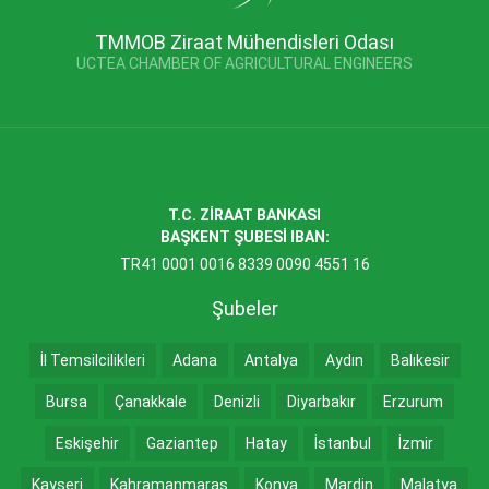
TMMOB Ziraat Mühendisleri Odası
UCTEA CHAMBER OF AGRICULTURAL ENGINEERS
T.C. ZİRAAT BANKASI
BAŞKENT ŞUBESİ IBAN:
TR41 0001 0016 8339 0090 4551 16
Şubeler
İl Temsilcilikleri
Adana
Antalya
Aydın
Balıkesir
Bursa
Çanakkale
Denizli
Diyarbakır
Erzurum
Eskişehir
Gaziantep
Hatay
İstanbul
İzmir
Kayseri
Kahramanmaraş
Konya
Mardin
Malatya