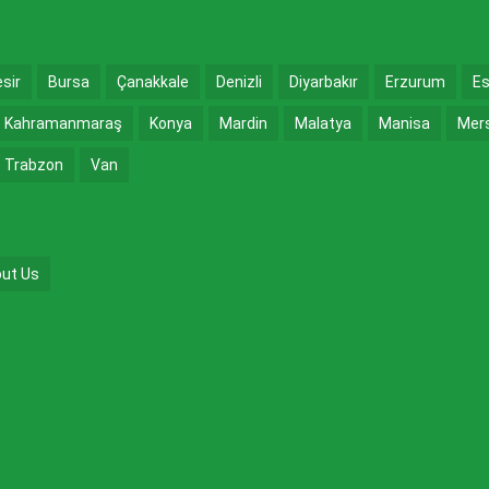
esir
Bursa
Çanakkale
Denizli
Diyarbakır
Erzurum
Es
Kahramanmaraş
Konya
Mardin
Malatya
Manisa
Mer
Trabzon
Van
ut Us