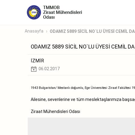
Anasayfa
ODAMIZ 5889 SİCİL NO`LU ÜYESİ CEMİL DAL
ODAMIZ 5889 SİCİL NO`LU ÜYESİ CEMİL D
İZMİR
06.02.2017
1943 Bulgaristan/ Mestanlı doğumlu, Ege Üniversitesi Ziraat Fakültesi 1
Ailesine, sevenlerine ve tüm meslektaşlarımıza başsağlı
Ziraat Mühendisleri Odası