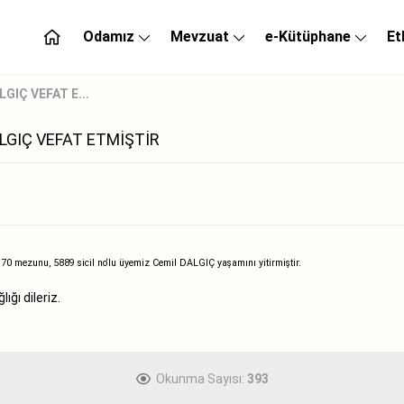
Odamız
Mevzuat
e-Kütüphane
Et
GIÇ VEFAT E...
ALGIÇ VEFAT ETMİŞTİR
970 mezunu, 5889 sicil no‘lu üyemiz Cemil DALGIÇ yaşamını yitirmiştir.
ğı dileriz.
Okunma Sayısı:
393