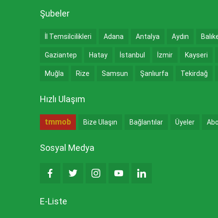
Şubeler
İl Temsilcilikleri
Adana
Antalya
Aydın
Balık
Gaziantep
Hatay
İstanbul
İzmir
Kayseri
Muğla
Rize
Samsun
Şanlıurfa
Tekirdağ
Hızlı Ulaşım
tmmob
Bize Ulaşın
Bağlantılar
Üyeler
Abo
Sosyal Medya
E-Liste