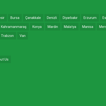
esir
Bursa
Çanakkale
Denizli
Diyarbakır
Erzurum
Es
Kahramanmaraş
Konya
Mardin
Malatya
Manisa
Mer
Trabzon
Van
ut Us