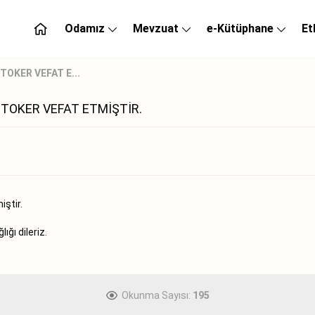
Odamız
Mevzuat
e-Kütüphane
Et
TOKER VEFAT E...
 TOKER VEFAT ETMİŞTİR.
ştir.
ğı dileriz.
Okunma Sayısı:
195