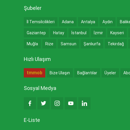
Şubeler
İl Temsilcilikleri
Adana
Antalya
Aydın
Balık
Gaziantep
Hatay
İstanbul
İzmir
Kayseri
Muğla
Rize
Samsun
Şanlıurfa
Tekirdağ
Hızlı Ulaşım
tmmob
Bize Ulaşın
Bağlantılar
Üyeler
Abo
Sosyal Medya
E-Liste