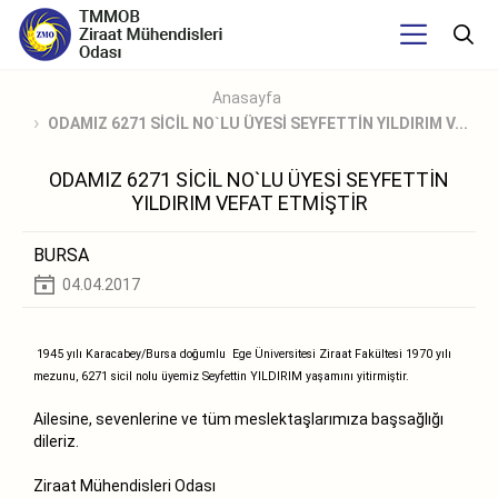
Anasayfa
ODAMIZ 6271 SİCİL NO`LU ÜYESİ SEYFETTİN YILDIRIM V...
ODAMIZ 6271 SİCİL NO`LU ÜYESİ SEYFETTİN
YILDIRIM VEFAT ETMİŞTİR
BURSA
04.04.2017
1945 yılı Karacabey/Bursa doğumlu Ege Üniversitesi Ziraat Fakültesi 1970 yılı
mezunu, 6271 sicil nolu üyemiz Seyfettin YILDIRIM yaşamını yitirmiştir.
Ailesine, sevenlerine ve tüm meslektaşlarımıza başsağlığı
dileriz.
Ziraat Mühendisleri Odası