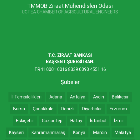
TMMOB Ziraat Mühendisleri Odası
UCTEA CHAMBER OF AGRICULTURAL ENGINEERS
T.C. ZİRAAT BANKASI
BAŞKENT ŞUBESİ IBAN:
TR41 0001 0016 8339 0090 4551 16
Şubeler
İl Temsilcilikleri
Adana
Antalya
Aydın
Balıkesir
Bursa
Çanakkale
Denizli
Diyarbakır
Erzurum
Eskişehir
Gaziantep
Hatay
İstanbul
İzmir
Kayseri
Kahramanmaraş
Konya
Mardin
Malatya