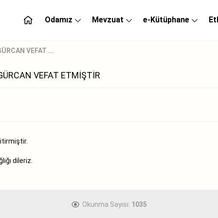
Odamız
Mevzuat
e-Kütüphane
Et
ÜRCAN VEFAT ...
 GÜRCAN VEFAT ETMİŞTİR
irmiştir.
ğı dileriz.
Okunma Sayısı:
1035