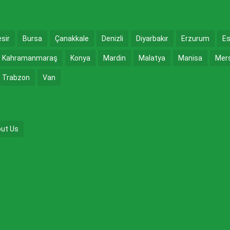
esir
Bursa
Çanakkale
Denizli
Diyarbakır
Erzurum
Es
Kahramanmaraş
Konya
Mardin
Malatya
Manisa
Mer
Trabzon
Van
ut Us