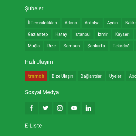
Şubeler
İl Temsilcilikleri
Adana
Antalya
Aydın
Balık
Gaziantep
Hatay
İstanbul
İzmir
Kayseri
Muğla
Rize
Samsun
Şanlıurfa
Tekirdağ
Hızlı Ulaşım
tmmob
Bize Ulaşın
Bağlantılar
Üyeler
Abo
Sosyal Medya
E-Liste