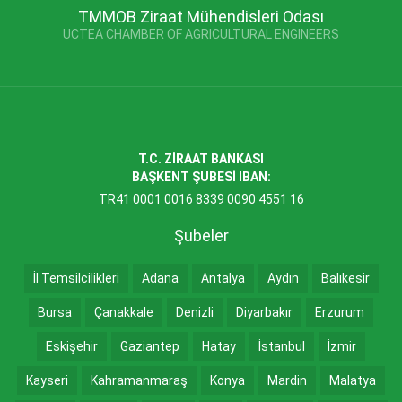
TMMOB Ziraat Mühendisleri Odası
UCTEA CHAMBER OF AGRICULTURAL ENGINEERS
T.C. ZİRAAT BANKASI
BAŞKENT ŞUBESİ IBAN:
TR41 0001 0016 8339 0090 4551 16
Şubeler
İl Temsilcilikleri
Adana
Antalya
Aydın
Balıkesir
Bursa
Çanakkale
Denizli
Diyarbakır
Erzurum
Eskişehir
Gaziantep
Hatay
İstanbul
İzmir
Kayseri
Kahramanmaraş
Konya
Mardin
Malatya