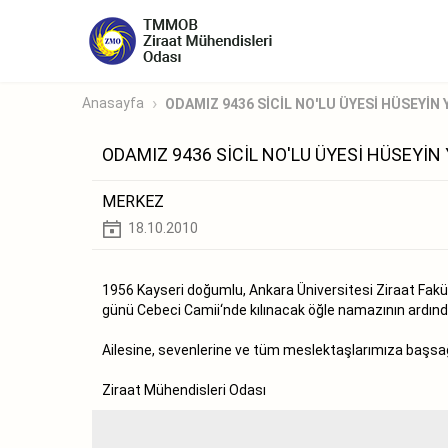
Anasayfa
ODAMIZ 9436 SİCİL NO'LU ÜYESİ HÜSEYİN Y
ODAMIZ 9436 SİCİL NO'LU ÜYESİ HÜSEYİN
MERKEZ
18.10.2010
1956 Kayseri doğumlu, Ankara Üniversitesi Ziraat Fakü
günü Cebeci Camii‘nde kılınacak öğle namazının ardında
Ailesine, sevenlerine ve tüm meslektaşlarımıza başsağlı
Ziraat Mühendisleri Odası