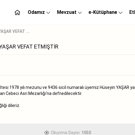
Odamız
Mevzuat
e-Kütüphane
Et
AŞAR VEFAT ...
 YAŞAR VEFAT ETMİŞTİR
ltesi 1978 yılı mezunu ve 9436 sicil numaralı üyemiz Hüseyin YAŞAR yaş
n Cebeci Asri Mezarlığı‘na defnedilecektir.
ğı dileriz.
Okunma Sayısı:
1050