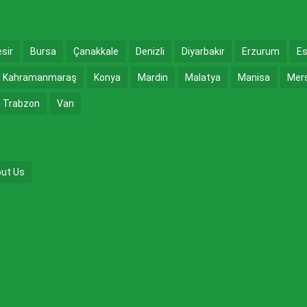
esir
Bursa
Çanakkale
Denizli
Diyarbakır
Erzurum
Es
Kahramanmaraş
Konya
Mardin
Malatya
Manisa
Mer
Trabzon
Van
ut Us