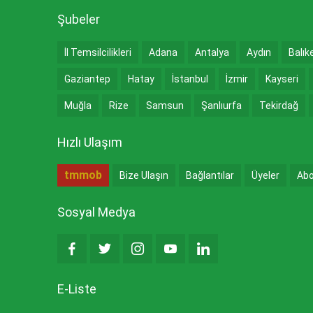
Şubeler
İl Temsilcilikleri
Adana
Antalya
Aydın
Balık
Gaziantep
Hatay
İstanbul
İzmir
Kayseri
Muğla
Rize
Samsun
Şanlıurfa
Tekirdağ
Hızlı Ulaşım
tmmob
Bize Ulaşın
Bağlantılar
Üyeler
Abo
Sosyal Medya
E-Liste