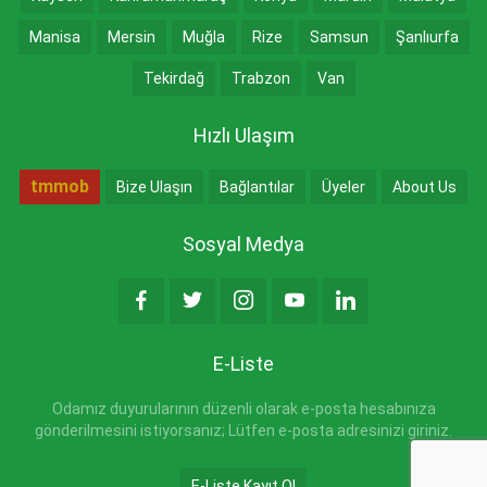
Manisa
Mersin
Muğla
Rize
Samsun
Şanlıurfa
Tekirdağ
Trabzon
Van
Hızlı Ulaşım
tmmob
Bize Ulaşın
Bağlantılar
Üyeler
About Us
Sosyal Medya
E-Liste
Odamız duyurularının düzenli olarak e-posta hesabınıza
gönderilmesini istiyorsanız; Lütfen e-posta adresinizi giriniz.
E-Liste Kayıt Ol