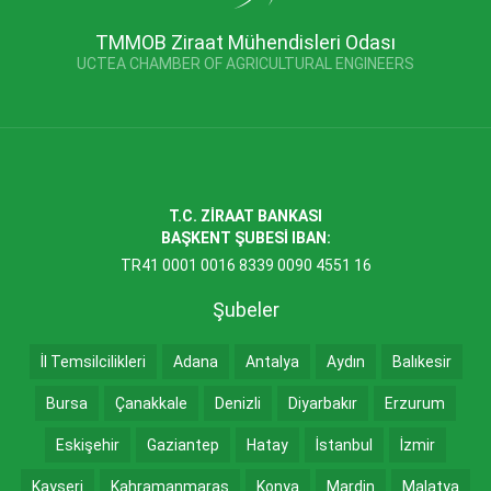
TMMOB Ziraat Mühendisleri Odası
UCTEA CHAMBER OF AGRICULTURAL ENGINEERS
T.C. ZİRAAT BANKASI
BAŞKENT ŞUBESİ IBAN:
TR41 0001 0016 8339 0090 4551 16
Şubeler
İl Temsilcilikleri
Adana
Antalya
Aydın
Balıkesir
Bursa
Çanakkale
Denizli
Diyarbakır
Erzurum
Eskişehir
Gaziantep
Hatay
İstanbul
İzmir
Kayseri
Kahramanmaraş
Konya
Mardin
Malatya