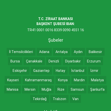
T.C. ZİRAAT BANKASI
BAŞKENT ŞUBESİ IBAN:
TR41 0001 0016 8339 0090 4551 16
Şubeler
İl Temsilcilikleri
Adana
Antalya
Aydın
Balıkesir
Bursa
Çanakkale
Denizli
Diyarbakır
Erzurum
Eskişehir
Gaziantep
Hatay
İstanbul
İzmir
Kayseri
Kahramanmaraş
Konya
Mardin
Malatya
Manisa
Mersin
Muğla
Rize
Samsun
Şanlıurfa
Tekirdağ
Trabzon
Van