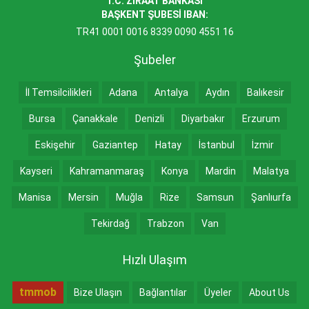
T.C. ZİRAAT BANKASI
BAŞKENT ŞUBESİ IBAN:
TR41 0001 0016 8339 0090 4551 16
Şubeler
İl Temsilcilikleri
Adana
Antalya
Aydın
Balıkesir
Bursa
Çanakkale
Denizli
Diyarbakır
Erzurum
Eskişehir
Gaziantep
Hatay
İstanbul
İzmir
Kayseri
Kahramanmaraş
Konya
Mardin
Malatya
Manisa
Mersin
Muğla
Rize
Samsun
Şanlıurfa
Tekirdağ
Trabzon
Van
Hızlı Ulaşım
tmmob
Bize Ulaşın
Bağlantılar
Üyeler
About Us