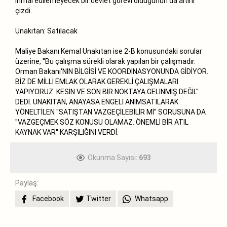
ihmal edilemeyecek bir devlet görevi olduğunun da altını
çizdi.
Unakıtan: Satılacak
Maliye Bakanı Kemal Unakıtan ise 2-B konusundaki sorular
üzerine, ''Bu çalışma sürekli olarak yapılan bir çalışmadır.
Orman Bakanı'NIN BİLGİSİ VE KOORDİNASYONUNDA GİDİYOR.
BİZ DE MİLLİ EMLAK OLARAK GEREKLİ ÇALIŞMALARI
YAPIYORUZ. KESİN VE SON BİR NOKTAYA GELİNMİŞ DEĞİL''
DEDİ. UNAKITAN, ANAYASA ENGELİ ANIMSATILARAK
YÖNELTİLEN ''SATIŞTAN VAZGEÇİLEBİLİR Mİ'' SORUSUNA DA
''VAZGEÇMEK SÖZ KONUSU OLAMAZ. ÖNEMLİ BİR ATIL
KAYNAK VAR'' KARŞILIĞINI VERDİ.
Okunma Sayısı:
693
Paylaş:
Facebook
Twitter
Whatsapp