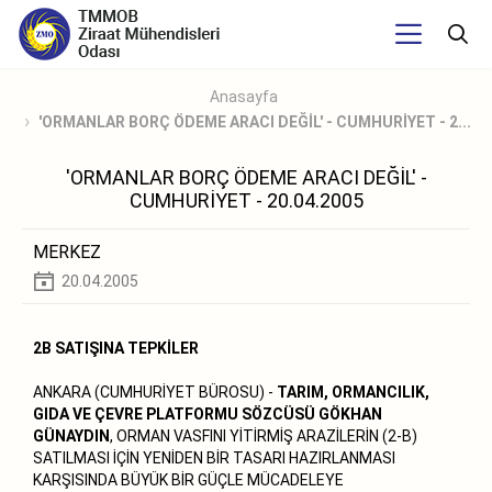
Anasayfa
'ORMANLAR BORÇ ÖDEME ARACI DEĞİL' - CUMHURİYET - 2...
'ORMANLAR BORÇ ÖDEME ARACI DEĞİL' -
CUMHURİYET - 20.04.2005
MERKEZ
20.04.2005
2B SATIŞINA TEPKİLER
ANKARA (CUMHURİYET BÜROSU) -
TARIM, ORMANCILIK,
GIDA VE ÇEVRE PLATFORMU SÖZCÜSÜ GÖKHAN
GÜNAYDIN
, ORMAN VASFINI YİTİRMİŞ ARAZİLERİN (2-B)
SATILMASI İÇİN YENİDEN BİR TASARI HAZIRLANMASI
KARŞISINDA BÜYÜK BİR GÜÇLE MÜCADELEYE