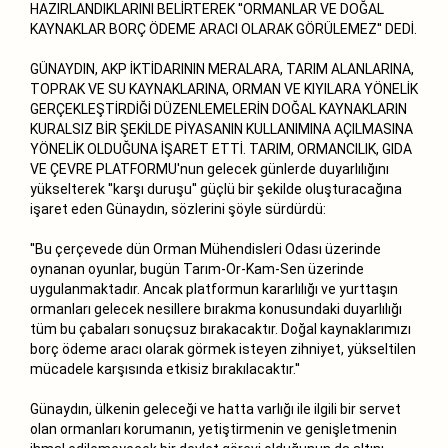
HAZIRLANDIKLARINI BELİRTEREK ''ORMANLAR VE DOĞAL
KAYNAKLAR BORÇ ÖDEME ARACI OLARAK GÖRÜLEMEZ'' DEDİ.
GÜNAYDIN, AKP İKTİDARININ MERALARA, TARIM ALANLARINA,
TOPRAK VE SU KAYNAKLARINA, ORMAN VE KIYILARA YÖNELİK
GERÇEKLEŞTİRDİĞİ DÜZENLEMELERİN DOĞAL KAYNAKLARIN
KURALSIZ BİR ŞEKİLDE PİYASANIN KULLANIMINA AÇILMASINA
YÖNELİK OLDUĞUNA İŞARET ETTİ. TARIM, ORMANCILIK, GIDA
VE ÇEVRE PLATFORMU'nun gelecek günlerde duyarlılığını
yükselterek ''karşı duruşu'' güçlü bir şekilde oluşturacağına
işaret eden Günaydın, sözlerini şöyle sürdürdü:
''Bu çerçevede dün Orman Mühendisleri Odası üzerinde
oynanan oyunlar, bugün Tarım-Or-Kam-Sen üzerinde
uygulanmaktadır. Ancak platformun kararlılığı ve yurttaşın
ormanları gelecek nesillere bırakma konusundaki duyarlılığı
tüm bu çabaları sonuçsuz bırakacaktır. Doğal kaynaklarımızı
borç ödeme aracı olarak görmek isteyen zihniyet, yükseltilen
mücadele karşısında etkisiz bırakılacaktır.''
Günaydın, ülkenin geleceği ve hatta varlığı ile ilgili bir servet
olan ormanları korumanın, yetiştirmenin ve genişletmenin