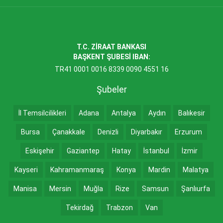
T.C. ZİRAAT BANKASI
BAŞKENT ŞUBESİ IBAN:
TR41 0001 0016 8339 0090 4551 16
Şubeler
İl Temsilcilikleri
Adana
Antalya
Aydın
Balıkesir
Bursa
Çanakkale
Denizli
Diyarbakır
Erzurum
Eskişehir
Gaziantep
Hatay
İstanbul
İzmir
Kayseri
Kahramanmaraş
Konya
Mardin
Malatya
Manisa
Mersin
Muğla
Rize
Samsun
Şanlıurfa
Tekirdağ
Trabzon
Van