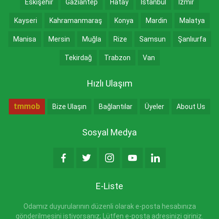
Eskişehir
Gaziantep
Hatay
İstanbul
İzmir
Kayseri
Kahramanmaraş
Konya
Mardin
Malatya
Manisa
Mersin
Muğla
Rize
Samsun
Şanlıurfa
Tekirdağ
Trabzon
Van
Hızlı Ulaşım
tmmob
Bize Ulaşın
Bağlantılar
Üyeler
About Us
Sosyal Medya
E-Liste
Odamız duyurularının düzenli olarak e-posta hesabınıza
gönderilmesini istiyorsanız; Lütfen e-posta adresinizi giriniz.