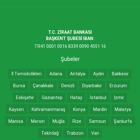
T.C. ZİRAAT BANKASI
BAŞKENT ŞUBESİ IBAN:
TR41 0001 0016 8339 0090 4551 16
Şubeler
İl Temsilcilikleri
Adana
Antalya
Aydın
Balıkesir
Bursa
Çanakkale
Denizli
Diyarbakır
Erzurum
Eskişehir
Gaziantep
Hatay
İstanbul
İzmir
Kayseri
Kahramanmaraş
Konya
Mardin
Malatya
Manisa
Mersin
Muğla
Rize
Samsun
Şanlıurfa
Tekirdağ
Trabzon
Van