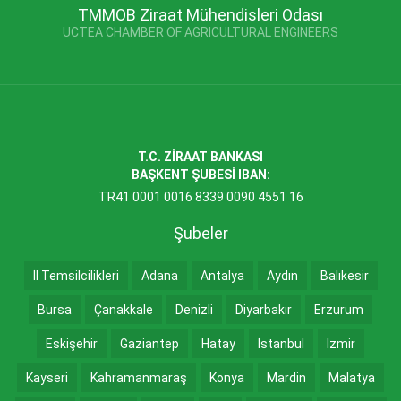
TMMOB Ziraat Mühendisleri Odası
UCTEA CHAMBER OF AGRICULTURAL ENGINEERS
T.C. ZİRAAT BANKASI
BAŞKENT ŞUBESİ IBAN:
TR41 0001 0016 8339 0090 4551 16
Şubeler
İl Temsilcilikleri
Adana
Antalya
Aydın
Balıkesir
Bursa
Çanakkale
Denizli
Diyarbakır
Erzurum
Eskişehir
Gaziantep
Hatay
İstanbul
İzmir
Kayseri
Kahramanmaraş
Konya
Mardin
Malatya