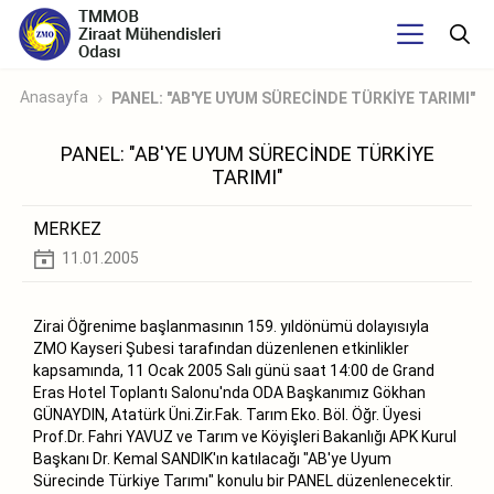
Anasayfa
PANEL: "AB'YE UYUM SÜRECİNDE TÜRKİYE TARIMI"
PANEL: "AB'YE UYUM SÜRECİNDE TÜRKİYE
TARIMI"
MERKEZ
11.01.2005
Zirai Öğrenime başlanmasının 159. yıldönümü dolayısıyla
ZMO Kayseri Şubesi tarafından düzenlenen etkinlikler
kapsamında, 11 Ocak 2005 Salı günü saat 14:00 de Grand
Eras Hotel Toplantı Salonu'nda ODA Başkanımız Gökhan
GÜNAYDIN, Atatürk Üni.Zir.Fak. Tarım Eko. Böl. Öğr. Üyesi
Prof.Dr. Fahri YAVUZ ve Tarım ve Köyişleri Bakanlığı APK Kurul
Başkanı Dr. Kemal SANDIK'ın katılacağı "AB'ye Uyum
Sürecinde Türkiye Tarımı" konulu bir PANEL düzenlenecektir.