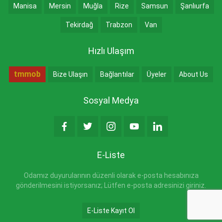
Manisa
Mersin
Muğla
Rize
Samsun
Şanlıurfa
Tekirdağ
Trabzon
Van
Hızlı Ulaşım
tmmob
Bize Ulaşın
Bağlantılar
Üyeler
About Us
Sosyal Medya
E-Liste
Odamız duyurularının düzenli olarak e-posta hesabınıza
gönderilmesini istiyorsanız; Lütfen e-posta adresinizi giriniz.
E-Liste Kayıt Ol