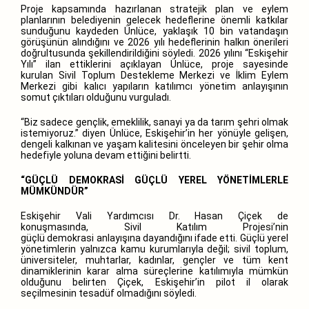
Proje kapsamında hazırlanan stratejik plan ve eylem
planlarının belediyenin gelecek hedeflerine önemli katkılar
sunduğunu kaydeden Ünlüce, yaklaşık 10 bin vatandaşın
görüşünün alındığını ve 2026 yılı hedeflerinin halkın önerileri
doğrultusunda şekillendirildiğini söyledi. 2026 yılını “Eskişehir
Yılı” ilan ettiklerini açıklayan Ünlüce, proje sayesinde
kurulan Sivil Toplum Destekleme Merkezi ve İklim Eylem
Merkezi gibi kalıcı yapıların katılımcı yönetim anlayışının
somut çıktıları olduğunu vurguladı.
“Biz sadece gençlik, emeklilik, sanayi ya da tarım şehri olmak
istemiyoruz.” diyen Ünlüce, Eskişehir’in her yönüyle gelişen,
dengeli kalkınan ve yaşam kalitesini önceleyen bir şehir olma
hedefiyle yoluna devam ettiğini belirtti.
“GÜÇLÜ DEMOKRASİ GÜÇLÜ YEREL YÖNETİMLERLE
MÜMKÜNDÜR”
Eskişehir Vali Yardımcısı Dr. Hasan Çiçek de
konuşmasında, Sivil Katılım Projesi’nin
güçlü demokrasi anlayışına dayandığını ifade etti. Güçlü yerel
yönetimlerin yalnızca kamu kurumlarıyla değil; sivil toplum,
üniversiteler, muhtarlar, kadınlar, gençler ve tüm kent
dinamiklerinin karar alma süreçlerine katılımıyla mümkün
olduğunu belirten Çiçek, Eskişehir’in pilot il olarak
seçilmesinin tesadüf olmadığını söyledi.