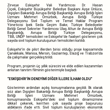
Zirveye Eskişehir Vali Yardımcısı Dr. Hasan
Çiçek, Eskişehir Büyükşehir Belediye Başkanı Ayşe Ünlüce,
Dışişleri Bakanlığı Avrupa Birliği Başkanlığı Avrupa Birliği İşleri
Uzmanı Mehmet Ömürbek, Avrupa Birliği Türkiye
Delegasyonu Sivil Toplum ve Temel Haklar Program
Yöneticisi İpek Seda Geçim Bakır, Türkiye Belediyeler
Birliği Genel Sekreter Yardımcısı Ulaş Altun ile Avrupa Birliği
Başkanlığı, Avrupa Birliği Türkiye Delegasyonu,
TBB, UNDP temsilcileri ve Eskişehir’de faaliyet gösteren çok
sayıda sivil toplum kuruluşunun temsilcileri katıldı.
Eskişehir’in de pilot illerden birisi olduğu proje kapsamında
Çanakkale, Manisa, Mersin, Gaziantep, Elazığ ve Trabzon’da
da çalışmalar gerçekleştirildi.
Program, projenin üç yıllık sürecini ve elde edilen kazanımları
anlatan tanıtım filminin gösterimiyle başladı.
“ESKİŞEHİR’İN DENEYİMİ DİĞER İLLERE İLHAM OLDU”
Gösterimin ardından açılış konuşmalarına geçildi. İlk olarak
söz alan Dışişleri Bakanlığı Avrupa Birliği Başkanlığı Avrupa
Birliği İşleri Uzmanı Mehmet Ömürbek,
konuşmasında Eskişehir’deki sivil toplum dinamizmine
dikkat çekerek, kentten çok sayıda proje başvurusu
aldıklarını ifade etti. Sivil toplum kuruluşlarının ekonomik