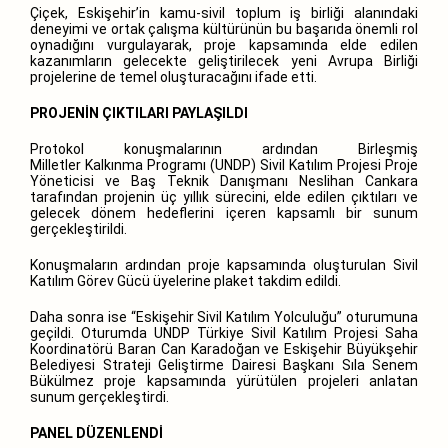
Çiçek, Eskişehir’in kamu-sivil toplum iş birliği alanındaki
deneyimi ve ortak çalışma kültürünün bu başarıda önemli rol
oynadığını vurgulayarak, proje kapsamında elde edilen
kazanımların gelecekte geliştirilecek yeni Avrupa Birliği
projelerine de temel oluşturacağını ifade etti.
PROJENİN ÇIKTILARI PAYLAŞILDI
Protokol konuşmalarının ardından Birleşmiş
Milletler Kalkınma Programı (UNDP) Sivil Katılım Projesi Proje
Yöneticisi ve Baş Teknik Danışmanı Neslihan Cankara
tarafından projenin üç yıllık sürecini, elde edilen çıktıları ve
gelecek dönem hedeflerini içeren kapsamlı bir sunum
gerçekleştirildi.
Konuşmaların ardından proje kapsamında oluşturulan Sivil
Katılım Görev Gücü üyelerine plaket takdim edildi.
Daha sonra ise “Eskişehir Sivil Katılım Yolculuğu” oturumuna
geçildi. Oturumda UNDP Türkiye Sivil Katılım Projesi Saha
Koordinatörü Baran Can Karadoğan ve Eskişehir Büyükşehir
Belediyesi Strateji Geliştirme Dairesi Başkanı Sıla Senem
Bükülmez proje kapsamında yürütülen projeleri anlatan
sunum gerçekleştirdi.
PANEL DÜZENLENDİ