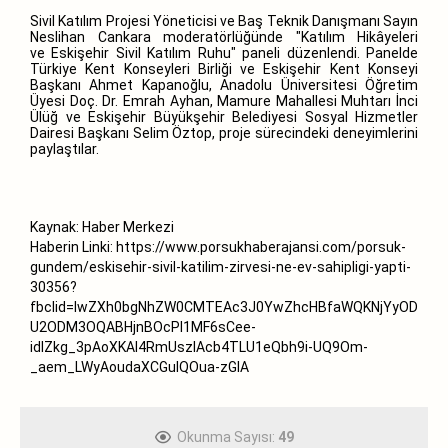
Sivil Katılım Projesi Yöneticisi ve Baş Teknik Danışmanı Sayın
Neslihan Cankara moderatörlüğünde "Katılım Hikâyeleri
ve Eskişehir Sivil Katılım Ruhu" paneli düzenlendi. Panelde
Türkiye Kent Konseyleri Birliği ve Eskişehir Kent Konseyi
Başkanı Ahmet Kapanoğlu, Anadolu Üniversitesi Öğretim
Üyesi Doç. Dr. Emrah Ayhan, Mamure Mahallesi Muhtarı İnci
Ülüğ ve Eskişehir Büyükşehir Belediyesi Sosyal Hizmetler
Dairesi Başkanı Selim Öztop, proje sürecindeki deneyimlerini
paylaştılar.
Kaynak: Haber Merkezi
Haberin Linki:
https://www.porsukhaberajansi.com/porsuk-
gundem/eskisehir-sivil-katilim-zirvesi-ne-ev-sahipligi-yapti-
30356?
fbclid=IwZXh0bgNhZW0CMTEAc3J0YwZhcHBfaWQKNjYyOD
U2ODM3OQABHjnBOcPl1MF6sCee-
idIZkg_3pAoXKAI4RmUszIAcb4TLU1eQbh9i-UQ9Om-
_aem_LWyAoudaXCGuIQOua-zGIA
Okunma Sayısı:
49