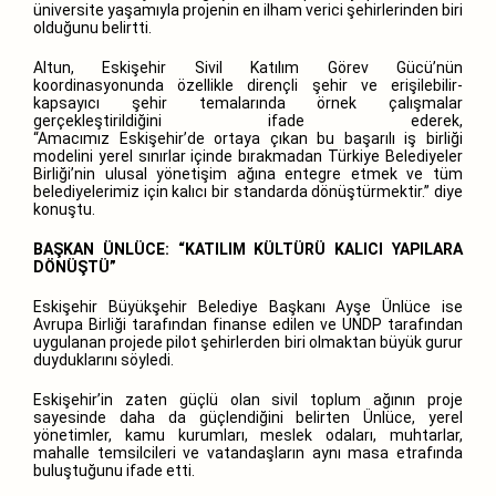
üniversite yaşamıyla projenin en ilham verici şehirlerinden biri
olduğunu belirtti.
Altun, Eskişehir Sivil Katılım Görev Gücü’nün
koordinasyonunda özellikle dirençli şehir ve erişilebilir-
kapsayıcı şehir temalarında örnek çalışmalar
gerçekleştirildiğini ifade ederek,
“Amacımız Eskişehir’de ortaya çıkan bu başarılı iş birliği
modelini yerel sınırlar içinde bırakmadan Türkiye Belediyeler
Birliği’nin ulusal yönetişim ağına entegre etmek ve tüm
belediyelerimiz için kalıcı bir standarda dönüştürmektir.” diye
konuştu.
BAŞKAN ÜNLÜCE: “KATILIM KÜLTÜRÜ KALICI YAPILARA
DÖNÜŞTÜ”
Eskişehir Büyükşehir Belediye Başkanı Ayşe Ünlüce ise
Avrupa Birliği tarafından finanse edilen ve UNDP tarafından
uygulanan projede pilot şehirlerden biri olmaktan büyük gurur
duyduklarını söyledi.
Eskişehir’in zaten güçlü olan sivil toplum ağının proje
sayesinde daha da güçlendiğini belirten Ünlüce, yerel
yönetimler, kamu kurumları, meslek odaları, muhtarlar,
mahalle temsilcileri ve vatandaşların aynı masa etrafında
buluştuğunu ifade etti.