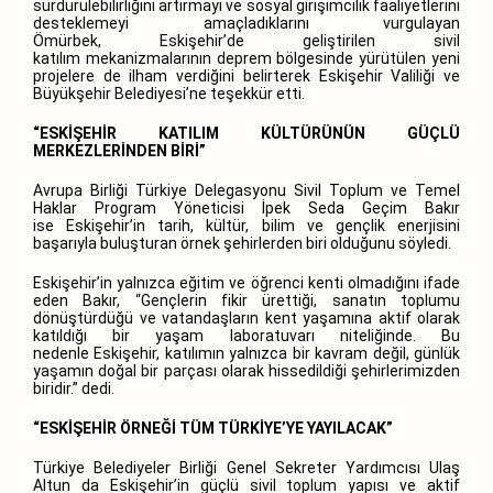
sürdürülebilirliğini artırmayı ve sosyal girişimcilik faaliyetlerini
desteklemeyi amaçladıklarını vurgulayan
Ömürbek, Eskişehir’de geliştirilen sivil
katılım mekanizmalarının deprem bölgesinde yürütülen yeni
projelere de ilham verdiğini belirterek Eskişehir Valiliği ve
Büyükşehir Belediyesi’ne teşekkür etti.
“ESKİŞEHİR KATILIM KÜLTÜRÜNÜN GÜÇLÜ
MERKEZLERİNDEN BİRİ”
Avrupa Birliği Türkiye Delegasyonu Sivil Toplum ve Temel
Haklar Program Yöneticisi İpek Seda Geçim Bakır
ise Eskişehir’in tarih, kültür, bilim ve gençlik enerjisini
başarıyla buluşturan örnek şehirlerden biri olduğunu söyledi.
Eskişehir’in yalnızca eğitim ve öğrenci kenti olmadığını ifade
eden Bakır, “Gençlerin fikir ürettiği, sanatın toplumu
dönüştürdüğü ve vatandaşların kent yaşamına aktif olarak
katıldığı bir yaşam laboratuvarı niteliğinde. Bu
nedenle Eskişehir, katılımın yalnızca bir kavram değil, günlük
yaşamın doğal bir parçası olarak hissedildiği şehirlerimizden
biridir.” dedi.
“ESKİŞEHİR ÖRNEĞİ TÜM TÜRKİYE’YE YAYILACAK”
Türkiye Belediyeler Birliği Genel Sekreter Yardımcısı Ulaş
Altun da Eskişehir’in güçlü sivil toplum yapısı ve aktif