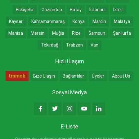
Eskişehir
Gaziantep
Hatay
İstanbul
İzmir
Kayseri
Kahramanmaraş
Konya
Mardin
Malatya
Manisa
Mersin
Muğla
Rize
Samsun
Şanlıurfa
Tekirdağ
Trabzon
Van
Hızlı Ulaşım
tmmob
Bize Ulaşın
Bağlantılar
Üyeler
About Us
Sosyal Medya
E-Liste