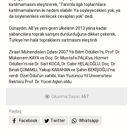
katılmamasını eleştirerek, "Tarımla ilgili toplantılara
katılmamalarının iki nedeni olabilir. Ya söyleyecekleri yok, ya
da söylenenlere verilecek cevapları yok" dedi.
Günaydın, AB‘ye yeni giren ülkelerin 2013 yılına kadar
yabancılara toprak satışını durdurduğuna dikkat çekerek,
Türkiye‘nin hala topraklarını satmasını eleştirdi.
Ziraat Mühendisleri Odası 2007 Yılı Bilim Ödülleri‘ni, Prof. Dr.
Mükerrem KAYA ve Doç. Dr. Mustafa PALA‘ya, Hizmet
Ödülleri‘ni ise Dr. Sait KOCA, Dr. Cabir HELALOĞLU, Doç. Dr.
Binali ÇOMAKLI, Yakup KARAHAN ve Şahin BEKİŞOĞLU‘na
verdi. Özel Ödül‘ün sahibi, Van Yüzüncü Yıl Üniversitesi
Rektörü Prof. Dr. Yücel Aşkın oldu.
Okunma Sayısı:
657
Paylaş:
Facebook
Twitter
Whatsapp