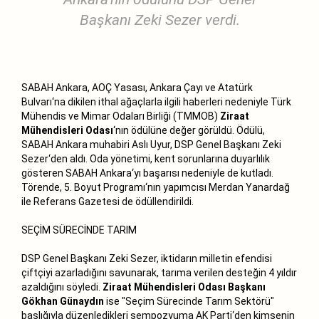
Başkanı Zeki Sezer verdi.
SABAH Ankara, AOÇ Yasası, Ankara Çayı ve Atatürk
Bulvarı‘na dikilen ithal ağaçlarla ilgili haberleri nedeniyle Türk
Mühendis ve Mimar Odaları Birliği (TMMOB)
Ziraat
Mühendisleri Odası
‘nın ödülüne değer görüldü. Ödülü,
SABAH Ankara muhabiri Aslı Uyur, DSP Genel Başkanı Zeki
Sezer‘den aldı. Oda yönetimi, kent sorunlarına duyarlılık
gösteren SABAH Ankara‘yı başarısı nedeniyle de kutladı.
Törende, 5. Boyut Programı‘nın yapımcısı Merdan Yanardağ
ile Referans Gazetesi de ödüllendirildi.
SEÇİM SÜRECİNDE TARIM
DSP Genel Başkanı Zeki Sezer, iktidarın milletin efendisi
çiftçiyi azarladığını savunarak, tarıma verilen desteğin 4 yıldır
azaldığını söyledi.
Ziraat Mühendisleri Odası Başkanı
Gökhan Günaydın
ise "Seçim Sürecinde Tarım Sektörü"
başlığıyla düzenledikleri sempozyuma AK Parti‘den kimsenin