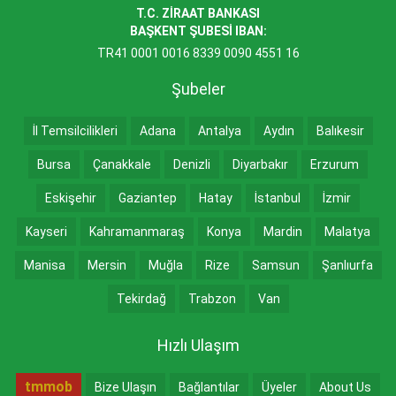
T.C. ZİRAAT BANKASI
BAŞKENT ŞUBESİ IBAN:
TR41 0001 0016 8339 0090 4551 16
Şubeler
İl Temsilcilikleri
Adana
Antalya
Aydın
Balıkesir
Bursa
Çanakkale
Denizli
Diyarbakır
Erzurum
Eskişehir
Gaziantep
Hatay
İstanbul
İzmir
Kayseri
Kahramanmaraş
Konya
Mardin
Malatya
Manisa
Mersin
Muğla
Rize
Samsun
Şanlıurfa
Tekirdağ
Trabzon
Van
Hızlı Ulaşım
tmmob
Bize Ulaşın
Bağlantılar
Üyeler
About Us