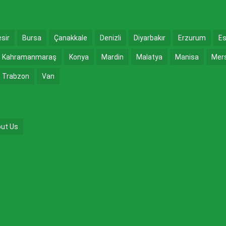
esir
Bursa
Çanakkale
Denizli
Diyarbakır
Erzurum
Es
Kahramanmaraş
Konya
Mardin
Malatya
Manisa
Mer
Trabzon
Van
ut Us