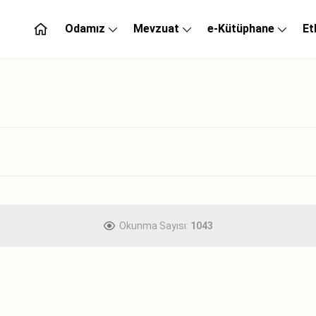
Odamız
Mevzuat
e-Kütüphane
Et
Okunma Sayısı:
1043