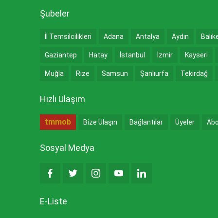
Şubeler
İl Temsilcilikleri
Adana
Antalya
Aydın
Balık
Gaziantep
Hatay
İstanbul
İzmir
Kayseri
Muğla
Rize
Samsun
Şanlıurfa
Tekirdağ
Hızlı Ulaşım
tmmob
Bize Ulaşın
Bağlantılar
Üyeler
Abo
Sosyal Medya
E-Liste