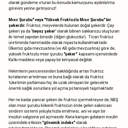
olarak gündeme oturan bu konuda kamuoyunu aydınlatma
görevini yerine getiriyoruz!
Mısır Şurubu" veya "Yüksek Fruktozlu Mısır Şurubu" bir
şekerdir.
Fruktoz, meyvelerde bulunan doğal şekerdir. Çay
şekeri ya da
‘beyaz şeker‘
olarak bilinen sakkarozu oluşturan
iki temel yapıdan birisidir (diğeri glukozdur). Ticari fruktoz
üretiminde hammadde olarak nişasta kullanılmaktadır.
Ülkemiz gıda mevzuatına (ve AB gıda mevzuatına) göre de,
yüksek fruktozlu mısır şurubu
"şeker"
kapsamı içerisindedir.
Katkı maddesi veya yapay bir kimyasal değildir.
Hekimlerin penceresinden bakıldığında artan fruktoz
kotalarının artırılması ve buna bağlı olarak da fruktoz
tüketimin patlaması hiç de uzak olmayan bir gelecekte
önemli sağlık sorunlara yol açma potansiyeli taşımaktadır.
Her ne kadar pancar şekeri de fruktoz içermekteyse de, NBŞ
olan mısır şurubu kökenli fruktozun önde gelen sakıncası
sindirim sistemi yoluyla hızla emilmesi; ani ve aşırı bir
insülün salgısına yol açmasıdır. Kana karışan gıdaların insülin
üzerindeki etkisini
"glisemik indeks"
olarak