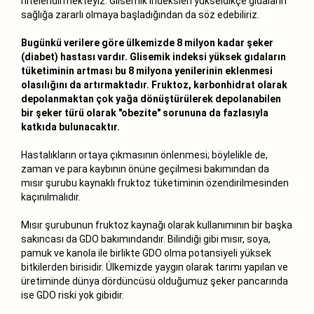
nitelendirmekteyiz. Glisemik indeksleri yükseldikçe gıdaların
sağlığa zararlı olmaya başladığından da söz edebiliriz.
Bugünkü verilere göre ülkemizde 8 milyon kadar şeker
(diabet) hastası vardır.
Glisemik indeksi yüksek gıdaların
tüketiminin artması bu 8 milyona yenilerinin eklenmesi
olasılığını da artırmaktadır. Fruktoz, karbonhidrat olarak
depolanmaktan çok yağa dönüştürülerek depolanabilen
bir şeker türü olarak "obezite" sorununa da fazlasıyla
katkıda bulunacaktır.
Hastalıkların ortaya çıkmasının önlenmesi; böylelikle de,
zaman ve para kaybının önüne geçilmesi bakımından da
mısır şurubu kaynaklı fruktoz tüketiminin özendirilmesinden
kaçınılmalıdır.
Mısır şurubunun fruktoz kaynağı olarak kullanımının bir başka
sakıncası da GDO bakımındandır. Bilindiği gibi mısır, soya,
pamuk ve kanola ile birlikte GDO olma potansiyeli yüksek
bitkilerden birisidir. Ülkemizde yaygın olarak tarımı yapılan ve
üretiminde dünya dördüncüsü olduğumuz şeker pancarında
ise GDO riski yok gibidir.