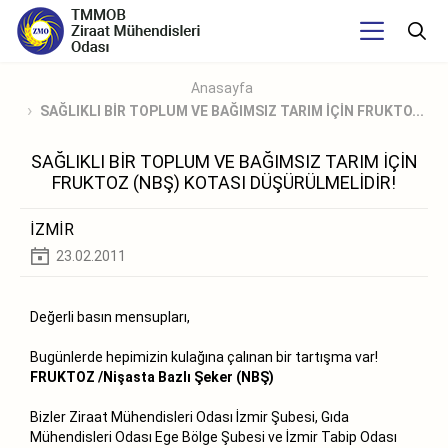
Anasayfa
SAĞLIKLI BİR TOPLUM VE BAĞIMSIZ TARIM İÇİN FRUKTO...
SAĞLIKLI BİR TOPLUM VE BAĞIMSIZ TARIM İÇİN
FRUKTOZ (NBŞ) KOTASI DÜŞÜRÜLMELİDİR!
İZMİR
23.02.2011
Değerli basın mensupları,
Bugünlerde hepimizin kulağına çalınan bir tartışma var!
FRUKTOZ /Nişasta Bazlı Şeker (NBŞ)
Bizler Ziraat Mühendisleri Odası İzmir Şubesi, Gıda
Mühendisleri Odası Ege Bölge Şubesi ve İzmir Tabip Odası