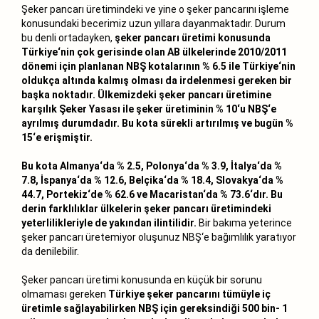
Şeker pancarı üretimindeki ve yine o şeker pancarını işleme
konusundaki becerimiz uzun yıllara dayanmaktadır. Durum
bu denli ortadayken,
şeker pancarı üretimi konusunda
Türkiye‘nin çok gerisinde olan AB ülkelerinde 2010/2011
dönemi için planlanan NBŞ kotalarının % 6.5 ile Türkiye‘nin
oldukça altında kalmış olması da irdelenmesi gereken bir
başka noktadır. Ülkemizdeki şeker pancarı üretimine
karşılık Şeker Yasası ile şeker üretiminin % 10‘u NBŞ‘e
ayrılmış durumdadır. Bu kota sürekli artırılmış ve bugün %
15‘e erişmiştir.
Bu kota Almanya‘da % 2.5, Polonya‘da % 3.9, İtalya‘da %
7.8, İspanya‘da % 12.6, Belçika‘da % 18.4, Slovakya‘da %
44.7, Portekiz‘de % 62.6 ve Macaristan‘da % 73.6‘dır. Bu
derin farklılıklar ülkelerin şeker pancarı üretimindeki
yeterlilikleriyle de yakından ilintilidir.
Bir bakıma yeterince
şeker pancarı üretemiyor oluşunuz NBŞ‘e bağımlılık yaratıyor
da denilebilir.
Şeker pancarı üretimi konusunda en küçük bir sorunu
olmaması gereken
Türkiye şeker pancarını tümüyle iç
üretimle sağlayabilirken NBŞ için gereksindiği 500 bin- 1