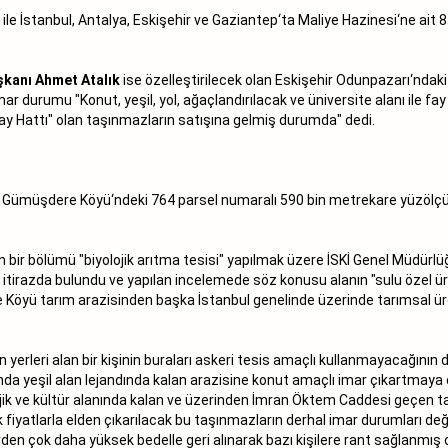
e İstanbul, Antalya, Eskişehir ve Gaziantep‘ta Maliye Hazinesi‘ne ait 85
kanı Ahmet Atalık
ise özelleştirilecek olan Eskişehir Odunpazarı‘ndak
mar durumu "Konut, yeşil, yol, ağaçlandırılacak ve üniversite alanı ile fa
ay Hattı" olan taşınmazların satışına gelmiş durumda" dedi.
ıyer Gümüşdere Köyü‘ndeki 764 parsel numaralı 590 bin metrekare yüzölç
in bir bölümü "biyolojik arıtma tesisi" yapılmak üzere İSKİ Genel Müdürl
 itirazda bulundu ve yapılan incelemede söz konusu alanın "sulu özel ü
ere Köyü tarım arazisinden başka İstanbul genelinde üzerinde tarımsal ü
an yerleri alan bir kişinin buraları askeri tesis amaçlı kullanmayacağının
nda yeşil alan lejandında kalan arazisine konut amaçlı imar çıkartmaya çal
jik ve kültür alanında kalan ve üzerinden İmran Öktem Caddesi geçen ta
şük fiyatlarla elden çıkarılacak bu taşınmazların derhal imar durumları değ
erden çok daha yüksek bedelle geri alınarak bazı kişilere rant sağlanmış