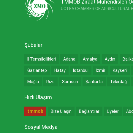
TMMOB Ziraat Mühendisleri O
UCTEA CHAMBER OF AGRICULTURAL 
Şubeler
İl Temsilcilikleri
Adana
Antalya
Aydın
Balık
Gaziantep
Hatay
İstanbul
İzmir
Kayseri
Muğla
Rize
Samsun
Şanlıurfa
Tekirdağ
Hızlı Ulaşım
tmmob
Bize Ulaşın
Bağlantılar
Üyeler
Abo
Sosyal Medya