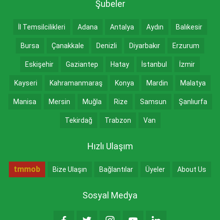
Şubeler
İl Temsilcilikleri
Adana
Antalya
Aydın
Balıkesir
Bursa
Çanakkale
Denizli
Diyarbakır
Erzurum
Eskişehir
Gaziantep
Hatay
İstanbul
İzmir
Kayseri
Kahramanmaraş
Konya
Mardin
Malatya
Manisa
Mersin
Muğla
Rize
Samsun
Şanlıurfa
Tekirdağ
Trabzon
Van
Hızlı Ulaşım
tmmob
Bize Ulaşın
Bağlantılar
Üyeler
About Us
Sosyal Medya