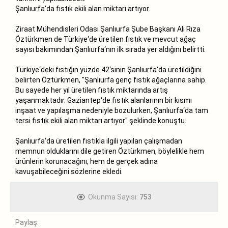
Şanlıurfa‘da fıstık ekili alan miktarı artıyor.
Ziraat Mühendisleri Odası Şanlıurfa Şube Başkanı Ali Rıza
Öztürkmen de Türkiye‘de üretilen fıstık ve mevcut ağaç
sayısı bakımından Şanlıurfa‘nın ilk sırada yer aldığını belirtti.
Türkiye‘deki fıstığın yüzde 42‘sinin Şanlıurfa‘da üretildiğini
belirten Öztürkmen, "Şanlıurfa genç fıstık ağaçlarına sahip.
Bu sayede her yıl üretilen fıstık miktarında artış
yaşanmaktadır. Gaziantep‘de fıstık alanlarının bir kısmı
inşaat ve yapılaşma nedeniyle bozulurken, Şanlıurfa‘da tam
tersi fıstık ekili alan miktarı artıyor" şeklinde konuştu.
Şanlıurfa‘da üretilen fıstıkla ilgili yapılan çalışmadan
memnun olduklarını dile getiren Öztürkmen, böylelikle hem
ürünlerin korunacağını, hem de gerçek adına
kavuşabileceğini sözlerine ekledi.
Okunma Sayısı:
753
Paylaş: