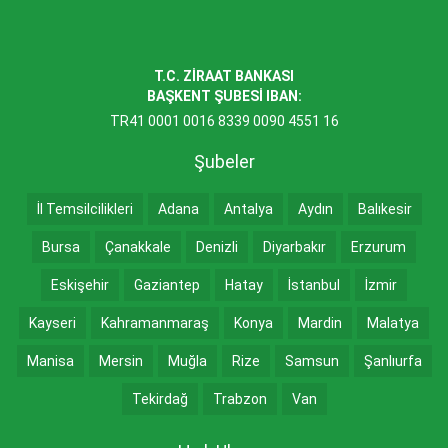
T.C. ZİRAAT BANKASI
BAŞKENT ŞUBESİ IBAN:
TR41 0001 0016 8339 0090 4551 16
Şubeler
İl Temsilcilikleri
Adana
Antalya
Aydın
Balıkesir
Bursa
Çanakkale
Denizli
Diyarbakır
Erzurum
Eskişehir
Gaziantep
Hatay
İstanbul
İzmir
Kayseri
Kahramanmaraş
Konya
Mardin
Malatya
Manisa
Mersin
Muğla
Rize
Samsun
Şanlıurfa
Tekirdağ
Trabzon
Van