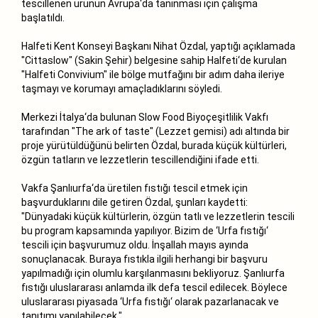
tescillenen ürünün Avrupa‘da tanınması için çalışma
başlatıldı.
Halfeti Kent Konseyi Başkanı Nihat Özdal, yaptığı açıklamada
"Cittaslow" (Sakin Şehir) belgesine sahip Halfeti‘de kurulan
"Halfeti Convivium" ile bölge mutfağını bir adım daha ileriye
taşmayı ve korumayı amaçladıklarını söyledi.
Merkezi İtalya‘da bulunan Slow Food Biyoçeşitlilik Vakfı
tarafından "The ark of taste" (Lezzet gemisi) adı altında bir
proje yürütüldüğünü belirten Özdal, burada küçük kültürleri,
özgün tatların ve lezzetlerin tescillendiğini ifade etti.
Vakfa Şanlıurfa‘da üretilen fıstığı tescil etmek için
başvurduklarını dile getiren Özdal, şunları kaydetti:
"Dünyadaki küçük kültürlerin, özgün tatlı ve lezzetlerin tescili
bu program kapsamında yapılıyor. Bizim de ‘Urfa fıstığı‘
tescili için başvurumuz oldu. İnşallah mayıs ayında
sonuçlanacak. Buraya fıstıkla ilgili herhangi bir başvuru
yapılmadığı için olumlu karşılanmasını bekliyoruz. Şanlıurfa
fıstığı uluslararası anlamda ilk defa tescil edilecek. Böylece
uluslararası piyasada ‘Urfa fıstığı‘ olarak pazarlanacak ve
tanıtımı yapılabilecek."