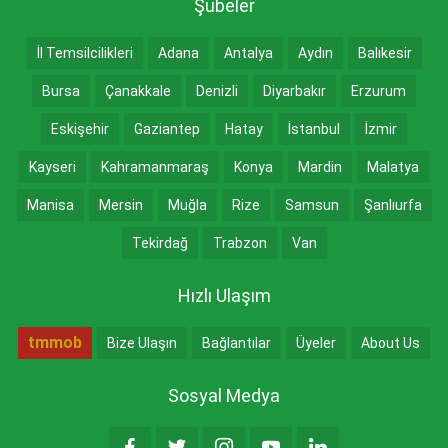
Şubeler
İl Temsilcilikleri
Adana
Antalya
Aydın
Balıkesir
Bursa
Çanakkale
Denizli
Diyarbakır
Erzurum
Eskişehir
Gaziantep
Hatay
İstanbul
İzmir
Kayseri
Kahramanmaraş
Konya
Mardin
Malatya
Manisa
Mersin
Muğla
Rize
Samsun
Şanlıurfa
Tekirdağ
Trabzon
Van
Hızlı Ulaşım
tmmob
Bize Ulaşın
Bağlantılar
Üyeler
About Us
Sosyal Medya