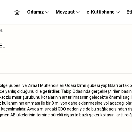
Odamız
Mevzuat
e-Kütüphane
Et
EL
EL
lge Şubesi ve Ziraat Mühendisleri Odası İzmir şubesi yaptıkları ortak b
 yanlış olduğunu dile getirdiler. Tabip Odasında gerçekleştirilen bası
ktozlu mısır şurubunu kotalarının arttırılmasının gelecekte önemli sağlı
 kullanımının artması ile bir 8 milyon daha eklenmesine yol açacağı olas
açınılmalıdır. Ayrıca mısırdaki GDO nedeniyle de bu sağlık açısından ris
en AB ülkelerinin tersine sürekli nişasta bazlı şeker kotasını arttırdı