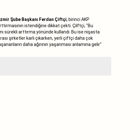
İzmir Şube Başkanı Ferdan Çiftçi
, birinci AKP
tırmasının istendiğine dikkat çekti. Çilftçi, "Bu
nı sürekli arttırma yönünde kullandı. Bu ise nişasta
sı şirketler karlı çıkarken, yerli çiftçi daha çok
yaşananların daha ağırının yaşanması anlamına gelir"