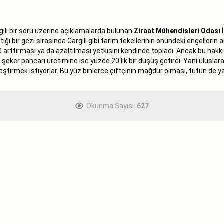
 ilgili bir soru üzerine açıklamalarda bulunan
Ziraat Mühendisleri Odası 
r gezi sırasında Cargill gibi tarım tekellerinin önündeki engellerin art
arttırması ya da azaltılması yetkisini kendinde topladı. Ancak bu hakkı
şeker pancarı üretimine ise yüzde 20‘lik bir düşüş getirdi. Yani uluslarara
leştirmek istiyorlar. Bu yüz binlerce çiftçinin mağdur olması, tütün de 
Okunma Sayısı:
627