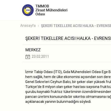
Anasayfa
ŞEKERİ TEKELLERE ACISI HALKA - EVRENS
ŞEKERİ TEKELLERE ACISI HALKA - EVRENS
MERKEZ
23.02.2011
İzmir Tabip Odası (İTO), Gıda Mühendisleri Odası Ege Bö
hem sağlık, hem de ülke ekonomisi açısından son derece
Genel Sekreteri Ceyhun Balcı, bir şeker olan yüksek fru
Türkiye‘de 8 milyon olan şeker hastası sayısına fruktoz
şurubu kaynaklı fruktoz tüketiminin özendirilmesinden k
pancarı üretimi konusunda bir sıkıntısı olmamasına rağm
açıklanacak yanının bulunmadığını söyledi.