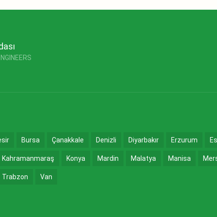
dası
ENGINEERS
esir
Bursa
Çanakkale
Denizli
Diyarbakır
Erzurum
Es
Kahramanmaraş
Konya
Mardin
Malatya
Manisa
Mer
Trabzon
Van