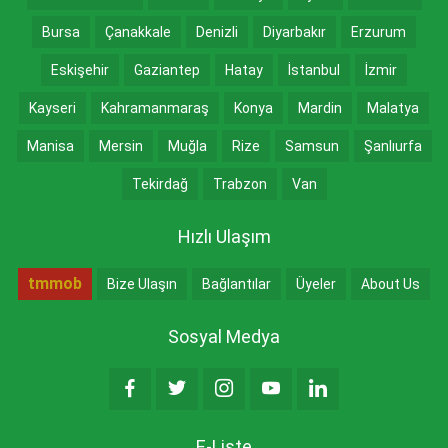
Bursa
Çanakkale
Denizli
Diyarbakır
Erzurum
Eskişehir
Gaziantep
Hatay
İstanbul
İzmir
Kayseri
Kahramanmaraş
Konya
Mardin
Malatya
Manisa
Mersin
Muğla
Rize
Samsun
Şanlıurfa
Tekirdağ
Trabzon
Van
Hızlı Ulaşım
tmmob
Bize Ulaşın
Bağlantılar
Üyeler
About Us
Sosyal Medya
E-Liste