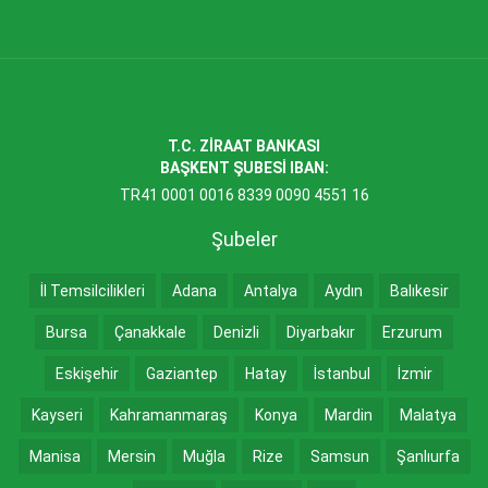
T.C. ZİRAAT BANKASI
BAŞKENT ŞUBESİ IBAN:
TR41 0001 0016 8339 0090 4551 16
Şubeler
İl Temsilcilikleri
Adana
Antalya
Aydın
Balıkesir
Bursa
Çanakkale
Denizli
Diyarbakır
Erzurum
Eskişehir
Gaziantep
Hatay
İstanbul
İzmir
Kayseri
Kahramanmaraş
Konya
Mardin
Malatya
Manisa
Mersin
Muğla
Rize
Samsun
Şanlıurfa