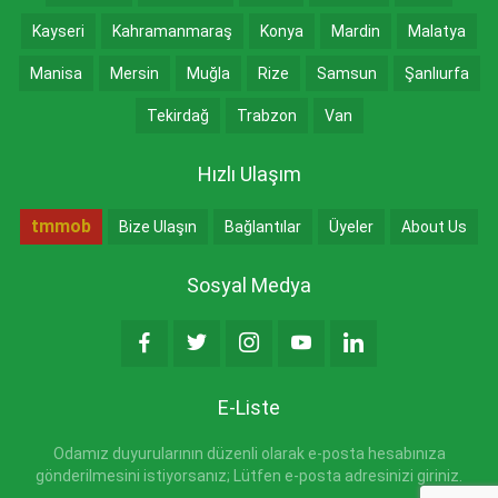
Kayseri
Kahramanmaraş
Konya
Mardin
Malatya
Manisa
Mersin
Muğla
Rize
Samsun
Şanlıurfa
Tekirdağ
Trabzon
Van
Hızlı Ulaşım
tmmob
Bize Ulaşın
Bağlantılar
Üyeler
About Us
Sosyal Medya
E-Liste
Odamız duyurularının düzenli olarak e-posta hesabınıza
gönderilmesini istiyorsanız; Lütfen e-posta adresinizi giriniz.