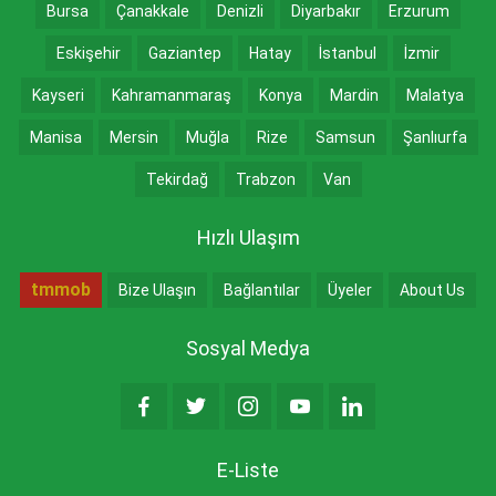
Bursa
Çanakkale
Denizli
Diyarbakır
Erzurum
Eskişehir
Gaziantep
Hatay
İstanbul
İzmir
Kayseri
Kahramanmaraş
Konya
Mardin
Malatya
Manisa
Mersin
Muğla
Rize
Samsun
Şanlıurfa
Tekirdağ
Trabzon
Van
Hızlı Ulaşım
tmmob
Bize Ulaşın
Bağlantılar
Üyeler
About Us
Sosyal Medya
E-Liste