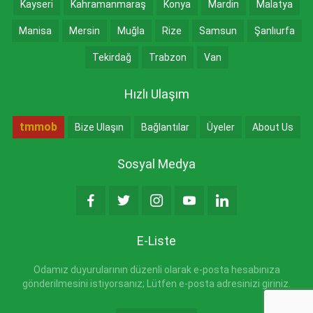
Kayseri
Kahramanmaraş
Konya
Mardin
Malatya
Manisa
Mersin
Muğla
Rize
Samsun
Şanlıurfa
Tekirdağ
Trabzon
Van
Hızlı Ulaşım
tmmob
Bize Ulaşın
Bağlantılar
Üyeler
About Us
Sosyal Medya
E-Liste
Odamız duyurularının düzenli olarak e-posta hesabınıza
gönderilmesini istiyorsanız; Lütfen e-posta adresinizi giriniz.