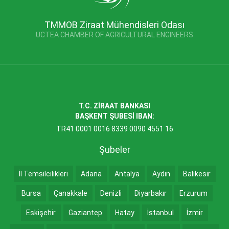
TMMOB Ziraat Mühendisleri Odası
UCTEA CHAMBER OF AGRICULTURAL ENGINEERS
T.C. ZİRAAT BANKASI
BAŞKENT ŞUBESİ IBAN:
TR41 0001 0016 8339 0090 4551 16
Şubeler
İl Temsilcilikleri
Adana
Antalya
Aydın
Balıkesir
Bursa
Çanakkale
Denizli
Diyarbakır
Erzurum
Eskişehir
Gaziantep
Hatay
İstanbul
İzmir