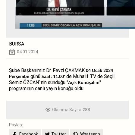
BURSA
04.01.2024
Şube Başkanımız Dr. Fevzi ÇAKMAK
04 Ocak 2024
günü
de Muhalif TV de Seçil
Perşembe
Saat: 11.00'
Semiz ÖZCAN‘ nin sunduğu "
"
Açık Konuşalım
programının canlı yayın konuğu oldu.
Okunma Sayısı:
288
Paylaş:
Facebook
Twitter
Whatsapp