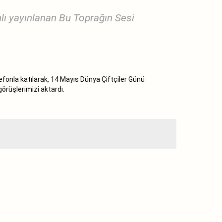
lı yayınlanan Bu Toprağın Sesi
fonla katılarak, 14 Mayıs Dünya Çiftçiler Günü
a görüşlerimizi aktardı.