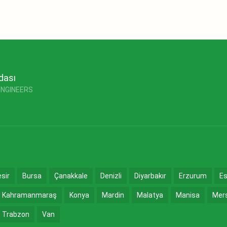
dası
ENGINEERS
esir
Bursa
Çanakkale
Denizli
Diyarbakır
Erzurum
Es
Kahramanmaraş
Konya
Mardin
Malatya
Manisa
Mer
Trabzon
Van