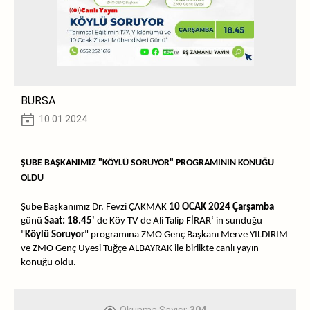
BURSA
10.01.2024
ŞUBE BAŞKANIMIZ "KÖYLÜ SORUYOR" PROGRAMININ KONUĞU
OLDU
Şube Başkanımız Dr. Fevzi ÇAKMAK
10 OCAK 2024 Çarşamba
günü
Saat: 18.45'
de Köy TV de Ali Talip FİRAR‘ in sunduğu
"
Köylü Soruyor
" programına ZMO Genç Başkanı Merve YILDIRIM
ve ZMO Genç Üyesi Tuğçe ALBAYRAK ile birlikte canlı yayın
konuğu oldu.
Okunma Sayısı:
304