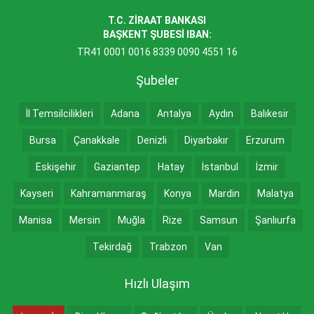
T.C. ZİRAAT BANKASI
BAŞKENT ŞUBESİ IBAN:
TR41 0001 0016 8339 0090 4551 16
Şubeler
İl Temsilcilikleri
Adana
Antalya
Aydın
Balıkesir
Bursa
Çanakkale
Denizli
Diyarbakır
Erzurum
Eskişehir
Gaziantep
Hatay
İstanbul
İzmir
Kayseri
Kahramanmaraş
Konya
Mardin
Malatya
Manisa
Mersin
Muğla
Rize
Samsun
Şanlıurfa
Tekirdağ
Trabzon
Van
Hızlı Ulaşım