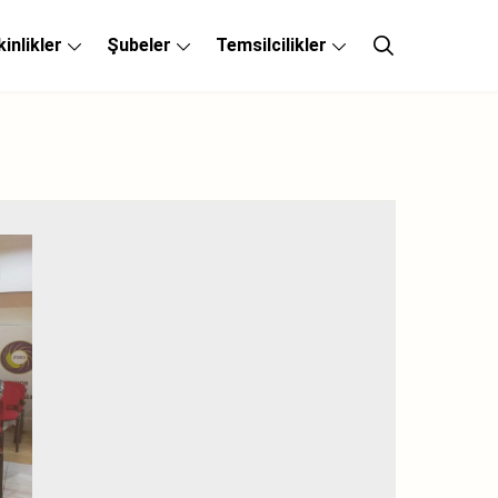
kinlikler
Şubeler
Temsilcilikler