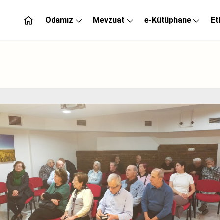
Odamız
Mevzuat
e-Kütüphane
Et