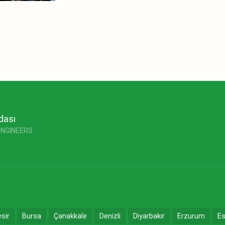
dası
ENGINEERS
esir
Bursa
Çanakkale
Denizli
Diyarbakır
Erzurum
Es