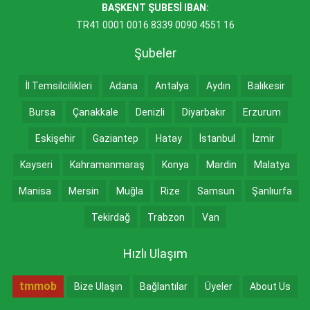
BAŞKENT ŞUBESİ IBAN:
TR41 0001 0016 8339 0090 4551 16
Şubeler
İl Temsilcilikleri
Adana
Antalya
Aydın
Balıkesir
Bursa
Çanakkale
Denizli
Diyarbakır
Erzurum
Eskişehir
Gaziantep
Hatay
İstanbul
İzmir
Kayseri
Kahramanmaraş
Konya
Mardin
Malatya
Manisa
Mersin
Muğla
Rize
Samsun
Şanlıurfa
Tekirdağ
Trabzon
Van
Hızlı Ulaşım
tmmob
Bize Ulaşın
Bağlantılar
Üyeler
About Us