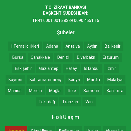
T.C. ZİRAAT BANKASI
BAŞKENT ŞUBESİ IBAN:
TR41 0001 0016 8339 0090 4551 16
Şubeler
İl Temsilcilikleri
Adana
Antalya
Aydın
Balıkesir
Bursa
Çanakkale
Denizli
Diyarbakır
Erzurum
Eskişehir
Gaziantep
Hatay
İstanbul
İzmir
Kayseri
Kahramanmaraş
Konya
Mardin
Malatya
Manisa
Mersin
Muğla
Rize
Samsun
Şanlıurfa
Tekirdağ
Trabzon
Van
Hızlı Ulaşım
tmmob
Bize Ulaşın
Bağlantılar
Üyeler
About Us