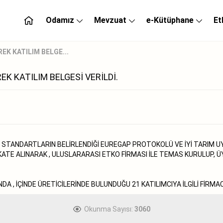
Odamız
Mevzuat
e-Kütüphane
Et
K KATILIM BELGE...
 KATILIM BELGESİ VERİLDİ.
 STANDARTLARIN BELİRLENDİĞİ EUREGAP PROTOKOLÜ VE İYİ TARIM 
TE ALINARAK , ULUSLARARASI ETKO FİRMASI İLE TEMAS KURULUP, ÜY
 , İÇİNDE ÜRETİCİLERİNDE BULUNDUĞU 21 KATILIMCIYA İLGİLİ FİRMAC
Okunma Sayısı:
3060