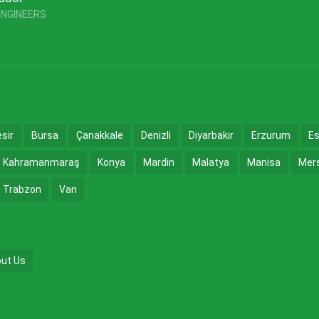
ENGINEERS
esir
Bursa
Çanakkale
Denizli
Diyarbakır
Erzurum
Es
Kahramanmaraş
Konya
Mardin
Malatya
Manisa
Mer
Trabzon
Van
ut Us