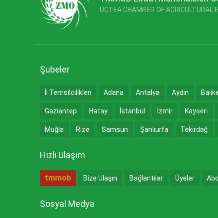
UCTEA CHAMBER OF AGRICULTURAL 
Şubeler
İl Temsilcilikleri
Adana
Antalya
Aydın
Balık
Gaziantep
Hatay
İstanbul
İzmir
Kayseri
Muğla
Rize
Samsun
Şanlıurfa
Tekirdağ
Hızlı Ulaşım
tmmob
Bize Ulaşın
Bağlantılar
Üyeler
Abo
Sosyal Medya