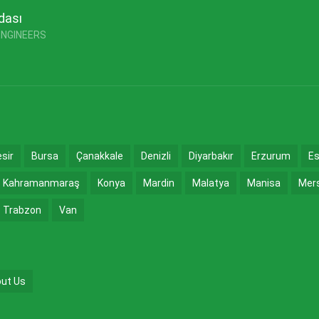
dası
ENGINEERS
esir
Bursa
Çanakkale
Denizli
Diyarbakır
Erzurum
Es
Kahramanmaraş
Konya
Mardin
Malatya
Manisa
Mer
Trabzon
Van
ut Us