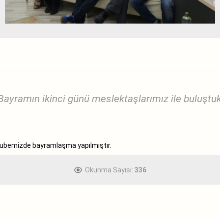
Bayramın ikinci günü meslektaşlarımız ile buluştuk
ubemizde bayramlaşma yapılmıştır.
Okunma Sayısı:
336