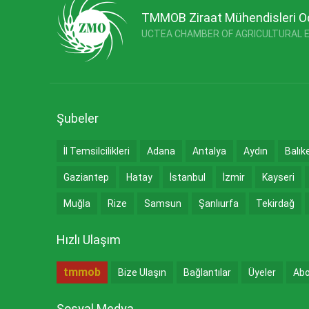
TMMOB Ziraat Mühendisleri O
UCTEA CHAMBER OF AGRICULTURAL 
Şubeler
İl Temsilcilikleri
Adana
Antalya
Aydın
Balık
Gaziantep
Hatay
İstanbul
İzmir
Kayseri
Muğla
Rize
Samsun
Şanlıurfa
Tekirdağ
Hızlı Ulaşım
tmmob
Bize Ulaşın
Bağlantılar
Üyeler
Abo
Sosyal Medya