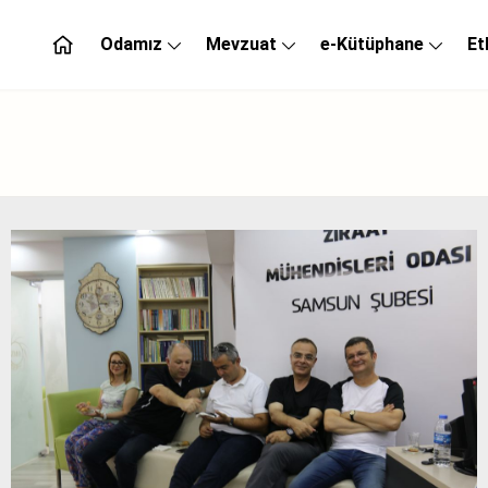
Odamız
Mevzuat
e-Kütüphane
Et