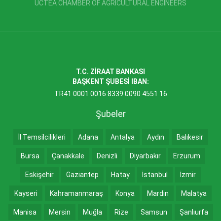
UCTEA CHAMBER OF AGRICULTURAL ENGINEERS
T.C. ZİRAAT BANKASI
BAŞKENT ŞUBESİ IBAN:
TR41 0001 0016 8339 0090 4551 16
Şubeler
İl Temsilcilikleri
Adana
Antalya
Aydın
Balıkesir
Bursa
Çanakkale
Denizli
Diyarbakır
Erzurum
Eskişehir
Gaziantep
Hatay
İstanbul
İzmir
Kayseri
Kahramanmaraş
Konya
Mardin
Malatya
Manisa
Mersin
Muğla
Rize
Samsun
Şanlıurfa