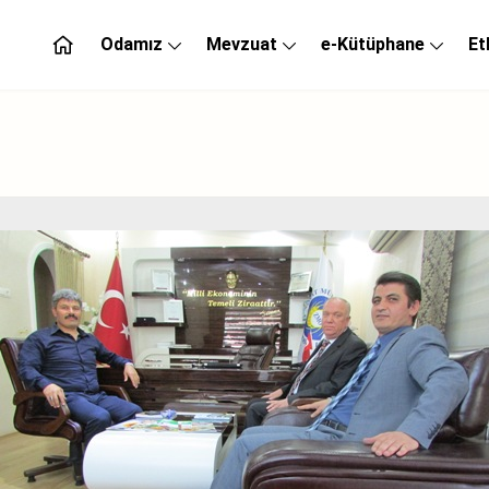
Odamız
Mevzuat
e-Kütüphane
Et