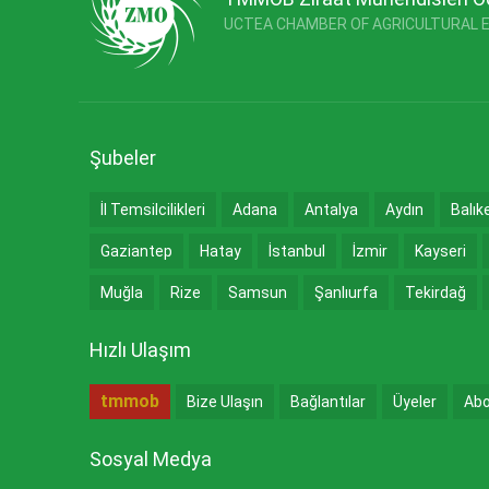
UCTEA CHAMBER OF AGRICULTURAL 
Şubeler
İl Temsilcilikleri
Adana
Antalya
Aydın
Balık
Gaziantep
Hatay
İstanbul
İzmir
Kayseri
Muğla
Rize
Samsun
Şanlıurfa
Tekirdağ
Hızlı Ulaşım
tmmob
Bize Ulaşın
Bağlantılar
Üyeler
Abo
Sosyal Medya