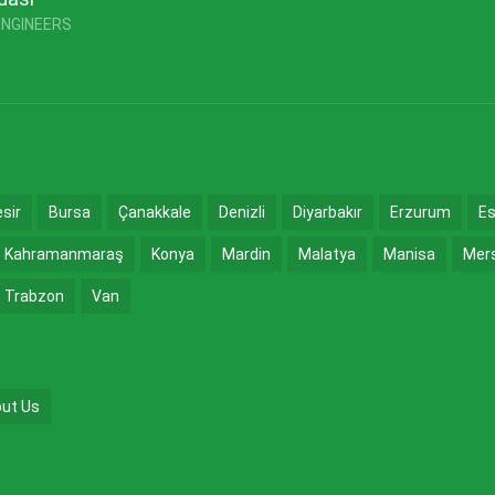
ENGINEERS
esir
Bursa
Çanakkale
Denizli
Diyarbakır
Erzurum
Es
Kahramanmaraş
Konya
Mardin
Malatya
Manisa
Mer
Trabzon
Van
ut Us